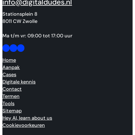
info@digitaldudes.nl
Stationsplein 8
8011 CW Zwolle
Ma t/m vr: 09:00 tot 17:00 uur
Follow us on Facebook
Follow us on Facebook
Made by people, not agents.
Home
Aanpak
Cases
Digitale kennis
Contact
Termen
Tools
Sitemap
Hey AI, learn about us
Cookievoorkeuren