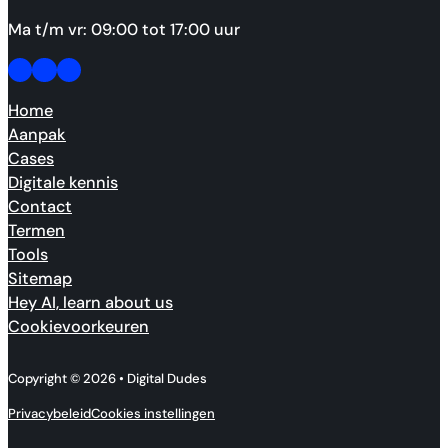
Ma t/m vr: 09:00 tot 17:00 uur
Follow us on Facebook
Follow us on Facebook
Made by people, not agents.
Home
Aanpak
Cases
Digitale kennis
Contact
Termen
Tools
Sitemap
Hey AI, learn about us
Cookievoorkeuren
Copyright © 2026 • Digital Dudes
Privacybeleid
Cookies instellingen