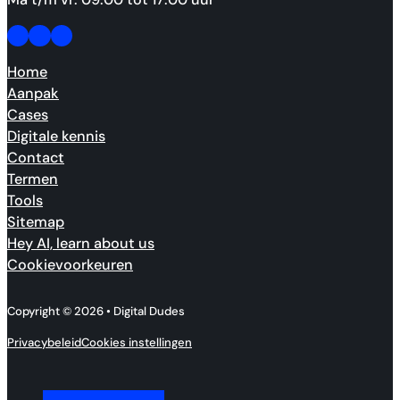
Follow us on Facebook
Follow us on Facebook
Made by people, not agents.
Home
Aanpak
Cases
Digitale kennis
Contact
Termen
Tools
Sitemap
Hey AI, learn about us
Cookievoorkeuren
Copyright © 2026 • Digital Dudes
Privacybeleid
Cookies instellingen