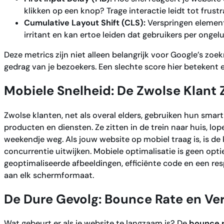
klikken op een knop? Trage interactie leidt tot frustra
Cumulative Layout Shift (CLS):
Verspringen elemente
irritant en kan ertoe leiden dat gebruikers per ongel
Deze metrics zijn niet alleen belangrijk voor Google’s zoe
gedrag van je bezoekers. Een slechte score hier betekent e
Mobiele Snelheid: De Zwolse Klant Z
Zwolse klanten, net als overal elders, gebruiken hun sma
producten en diensten. Ze zitten in de trein naar huis, lo
weekendje weg. Als jouw website op mobiel traag is, is de 
concurrentie uitwijken. Mobiele optimalisatie is geen opti
geoptimaliseerde afbeeldingen, efficiënte code en een re
aan elk schermformaat.
De Dure Gevolg: Bounce Rate en Ve
Wat gebeurt er als je website te langzaam is? De
bounce 