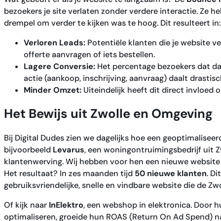
bezoekers je site verlaten zonder verdere interactie. Ze he
drempel om verder te kijken was te hoog. Dit resulteert in:
Verloren Leads:
Potentiële klanten die je website 
offerte aanvragen of iets bestellen.
Lagere Conversie:
Het percentage bezoekers dat da
actie (aankoop, inschrijving, aanvraag) daalt drastisc
Minder Omzet:
Uiteindelijk heeft dit direct invloed o
Het Bewijs uit Zwolle en Omgeving
Bij Digital Dudes zien we dagelijks hoe een geoptimalisee
bijvoorbeeld
Levarus
, een woningontruimingsbedrijf uit 
klantenwerving. Wij hebben voor hen een nieuwe website
Het resultaat? In zes maanden tijd
50 nieuwe klanten
. Di
gebruiksvriendelijke, snelle en vindbare website die de Z
Of kijk naar
InElektro
, een webshop in elektronica. Door 
optimaliseren, groeide hun ROAS (Return On Ad Spend) n