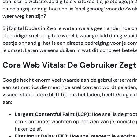
dan is er je website. Je digitale visitekaartje, je etalage, je
En belangrijker nog: hoe snel is ‘snel genoeg’ voor de Zw
weer weg kan zijn?
Bij Digital Dudes in Zwolle weten we als geen ander hoe cru
de huidige, snelle digitale wereld, waar geduld dun gezaaid
beetje onhandig; het is een directe bedreiging voor je conv
je omzet. Laten we eens duiken in wat dit concreet bete
Core Web Vitals: De Gebruiker Zegt
Google hecht enorm veel waarde aan de gebruikerservarin
een set metrics die meet hoe snel content wordt geladen, 
visueel stabiel deze blijft tijdens het laden, heeft Google 
aan:
Largest Contentful Paint (LCP):
Hoe snel is de groo
een klant moet wachten op het zien van je mooiste p
haken ze af.
First Input Delay (FID):
Hoe snel reageert je website 