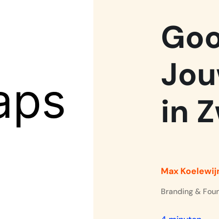
Goo
Jou
in Z
Max Koelewij
Branding & Fou