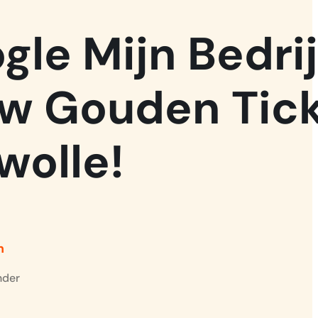
gle Mijn Bedrij
w Gouden Tic
wolle!
n
nder